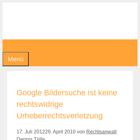
Zum
Inhalt
springen
Menü
Google Bildersuche ist keine
rechtswidrige
Urheberrechtsverletzung
17. Juli 2012
29. April 2010
von
Rechtsanwalt
Dennis Tölle