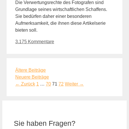
Die Verwertungsrechte des Fotografen sind
Grundlage seines wirtschaftlichen Schaffens.
Sie bedürfen daher einer besonderen
Aufmerksamkeit, die ihnen diese Artikelserie
bieten soll.
3.175 Kommentare
Ältere Beiträge
Neuere Beiträge
Seite
Seite
Seite
Seite
←
Zurück
1
…
70
71
72
Weiter
→
Sie haben Fragen?