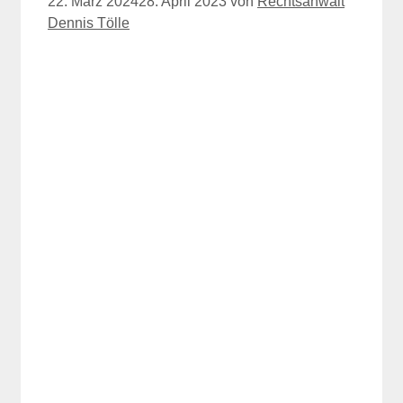
22. März 2024
28. April 2023
von
Rechtsanwalt
Dennis Tölle