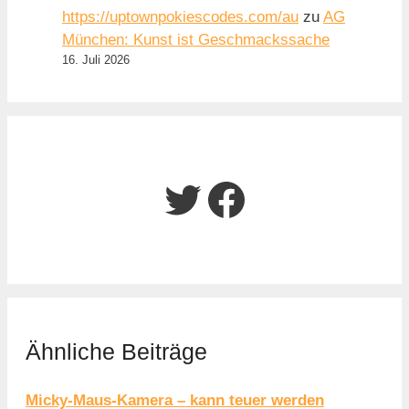
https://uptownpokiescodes.com/au
zu
AG
München: Kunst ist Geschmackssache
16. Juli 2026
Twitter
Facebook
Ähnliche Beiträge
Micky-Maus-Kamera – kann teuer werden