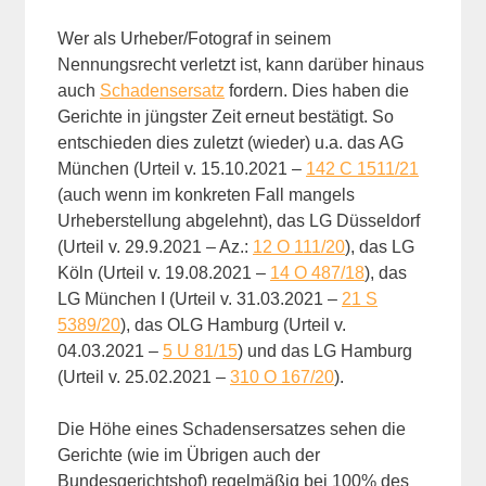
Wer als Urheber/Fotograf in seinem
Nennungsrecht verletzt ist, kann darüber hinaus
auch
Schadensersatz
fordern. Dies haben die
Gerichte in jüngster Zeit erneut bestätigt. So
entschieden dies zuletzt (wieder) u.a. das AG
München (Urteil v. 15.10.2021 –
142 C 1511/21
(auch wenn im konkreten Fall mangels
Urheberstellung abgelehnt), das LG Düsseldorf
(Urteil v. 29.9.2021 – Az.:
12 O 111/20
), das LG
Köln (Urteil v. 19.08.2021 –
14 O 487/18
), das
LG München I (Urteil v. 31.03.2021 –
21 S
5389/20
), das OLG Hamburg (Urteil v.
04.03.2021 –
5 U 81/15
) und das LG Hamburg
(Urteil v. 25.02.2021 –
310 O 167/20
).
Die Höhe eines Schadensersatzes sehen die
Gerichte (wie im Übrigen auch der
Bundesgerichtshof) regelmäßig bei 100% des