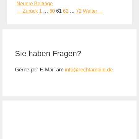
Neuere Beiträge
Seite
Seite
Seite
Seite
Seite
←
Zurück
1
…
60
61
62
…
72
Weiter
→
Sie haben Fragen?
Gerne per E-Mail an:
info@rechtambild.de