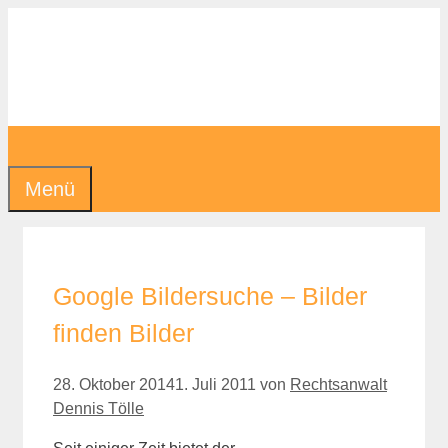
Zum
Inhalt
springen
Menü
Google Bildersuche – Bilder
finden Bilder
28. Oktober 2014
1. Juli 2011
von
Rechtsanwalt
Dennis Tölle