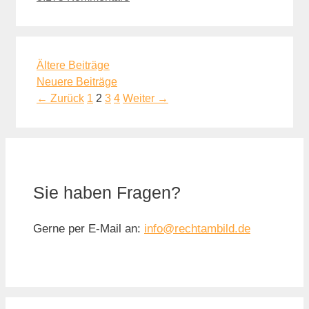
Ältere Beiträge
Neuere Beiträge
Seite
Seite
Seite
Seite
←
Zurück
1
2
3
4
Weiter
→
Sie haben Fragen?
Gerne per E-Mail an:
info@rechtambild.de