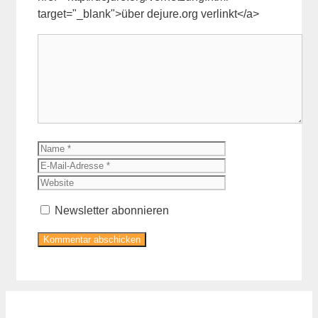
target="_blank">über dejure.org verlinkt</a>
Kommentar
Name
E-
Mail-
Website
Adresse
Newsletter abonnieren