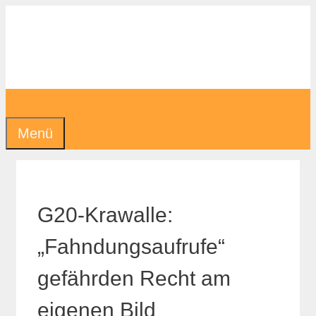
Zum
Inhalt
springen
Menü
G20-Krawalle:
„Fahndungsaufrufe“
gefährden Recht am
eigenen Bild