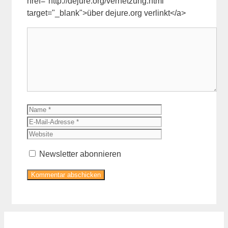
href="http://dejure.org/vernetzung.html"
target="_blank">über dejure.org verlinkt</a>
Kommentar
Name
E-
Mail-
Website
Adresse
Newsletter abonnieren