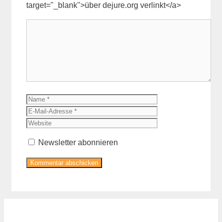
target="_blank">über dejure.org verlinkt</a>
Kommentar
Name
E-
Mail-
Website
Adresse
Newsletter abonnieren