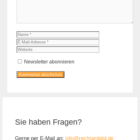
Name
E-
Mail-
Website
Adresse
Newsletter abonnieren
Sie haben Fragen?
Gerne per E-Mail an:
info@rechtambild.de