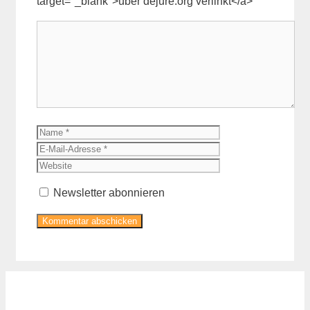
target="_blank">über dejure.org verlinkt</a>
Kommentar
Name
E-
Mail-
Website
Adresse
Newsletter abonnieren