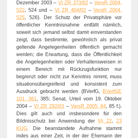
Dezember 2003 –
VI ZR 373/02
–
VersR 2004,
522
, 524 und –
VI ZR 404/02
–
VersR 2004,
525
, 526). Der Schutz der Privatsphäre vor
öffentlicher Kenntnisnahme entfällt nämlich,
soweit sich jemand selbst damit einverstanden
zeigt, dass bestimmte, gewöhnlich als privat
geltende Angelegenheiten öffentlich gemacht
werden; die Erwartung, dass die Öffentlichkeit
die Angelegenheiten oder Verhaltensweisen in
einem Bereich mit Rückzugsfunktion nur
begrenzt oder nicht zur Kenntnis nimmt, muss
situationsübergreifend und konsistent zum
Ausdruck gebracht werden (BVerfG,
BVerfGE
101, 361
, 385; Senat, Urteil vom 19. Oktober
2004 –
VI ZR 292/03
–
VersR 2005, 84
, 85 f.).
Dies gilt auch und insbesondere für den
Bildnisschutz bei Anwendung der
§§ 22
,
23
KUG
. Die beanstandete Aufnahme stammt
indes aus einer Zeit, in der der Ehemann der