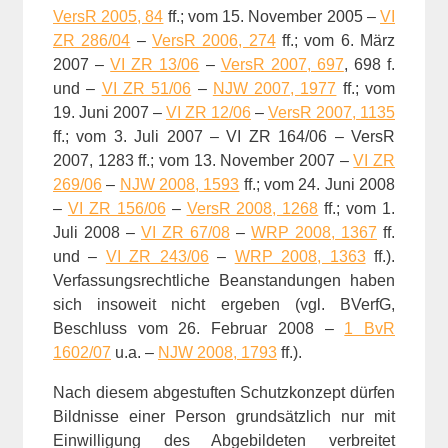
VersR 2005, 84
ff.; vom 15. November 2005 –
VI
ZR 286/04
–
VersR 2006, 274
ff.; vom 6. März
2007 –
VI ZR 13/06
–
VersR 2007, 697
, 698 f.
und –
VI ZR 51/06
–
NJW 2007, 1977
ff.; vom
19. Juni 2007 –
VI ZR 12/06
–
VersR 2007, 1135
ff.; vom 3. Juli 2007 – VI ZR 164/06 – VersR
2007, 1283 ff.; vom 13. November 2007 –
VI ZR
269/06
–
NJW 2008, 1593
ff.; vom 24. Juni 2008
–
VI ZR 156/06
–
VersR 2008, 1268
ff.; vom 1.
Juli 2008 –
VI ZR 67/08
–
WRP 2008, 1367
ff.
und –
VI ZR 243/06
–
WRP 2008, 1363
ff.).
Verfassungsrechtliche Beanstandungen haben
sich insoweit nicht ergeben (vgl. BVerfG,
Beschluss vom 26. Februar 2008 –
1 BvR
1602/07
u.a. –
NJW 2008, 1793
ff.).
Nach diesem abgestuften Schutzkonzept dürfen
Bildnisse einer Person grundsätzlich nur mit
Einwilligung des Abgebildeten verbreitet