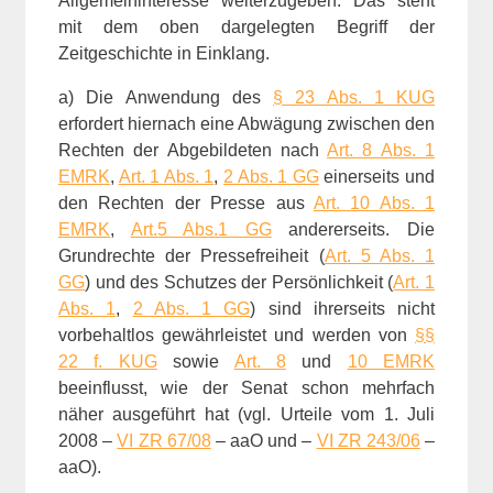
Allgemeininteresse weiterzugeben. Das steht
mit dem oben dargelegten Begriff der
Zeitgeschichte in Einklang.
a) Die Anwendung des
§ 23 Abs. 1 KUG
erfordert hiernach eine Abwägung zwischen den
Rechten der Abgebildeten nach
Art. 8 Abs. 1
EMRK
,
Art. 1 Abs. 1
,
2 Abs. 1 GG
einerseits und
den Rechten der Presse aus
Art. 10 Abs. 1
EMRK
,
Art.5 Abs.1 GG
andererseits. Die
Grundrechte der Pressefreiheit (
Art. 5 Abs. 1
GG
) und des Schutzes der Persönlichkeit (
Art. 1
Abs. 1
,
2 Abs. 1 GG
) sind ihrerseits nicht
vorbehaltlos gewährleistet und werden von
§§
22 f. KUG
sowie
Art. 8
und
10 EMRK
beeinflusst, wie der Senat schon mehrfach
näher ausgeführt hat (vgl. Urteile vom 1. Juli
2008 –
VI ZR 67/08
– aaO und –
VI ZR 243/06
–
aaO).