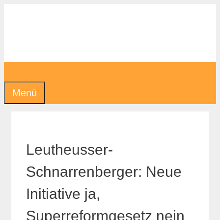
Zum
Inhalt
springen
Menü
Leutheusser-
Schnarrenberger: Neue
Initiative ja,
Superreformgesetz nein