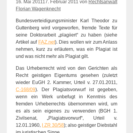
16. Mai 2011
17. Februar 2011
von
Rechtsanwalt
Florian Wagenknecht
Bundesverteidigungsminister Karl Theodor zu
Guttenberg wird vorgeworfen, fremde Texte für
seine Doktorarbeit „plagiiert“ zu haben (siehe
Artikel auf
FAZ.net
). Dies wollen wir zum Anlass
nehmen, kurz zu erläutern, was ein Plagiat ist
und was nicht mehr als Plagiat gilt.
Das Urheberrecht wird von den Gerichten als
Recht geistigen Eigentums gesehen (zuletzt
wieder EuGH 2. Kammer, Urteil v. 27.01.2011,
C-168/09
). Der Plagiatsvorwurf ist gegeben,
wenn ein Werk unbefugt in Kenntnis des
fremden Urheberrechts übernommen wird, um
es als sein eigenes zu verwenden (BGH 1.
Zivilsenat, „Plagiatsvorwurf“, Urteil v.
12.01.1960,
I ZR 30/58
); also geistiger Diebstahl
im juristischen Sinne.