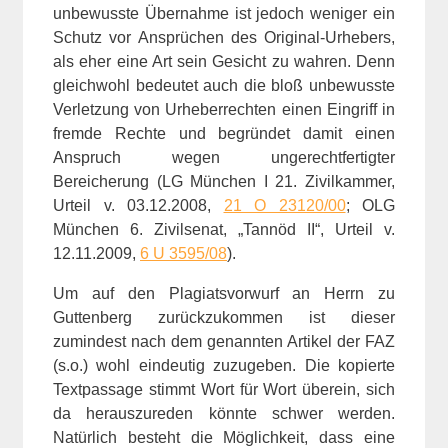
unbewusste Übernahme ist jedoch weniger ein
Schutz vor Ansprüchen des Original-Urhebers,
als eher eine Art sein Gesicht zu wahren. Denn
gleichwohl bedeutet auch die bloß unbewusste
Verletzung von Urheberrechten einen Eingriff in
fremde Rechte und begründet damit einen
Anspruch wegen ungerechtfertigter
Bereicherung (LG München I 21. Zivilkammer,
Urteil v. 03.12.2008,
21 O 23120/00
; OLG
München 6. Zivilsenat, „Tannöd II“, Urteil v.
12.11.2009,
6 U 3595/08
).
Um auf den Plagiatsvorwurf an Herrn zu
Guttenberg zurückzukommen ist dieser
zumindest nach dem genannten Artikel der FAZ
(s.o.) wohl eindeutig zuzugeben. Die kopierte
Textpassage stimmt Wort für Wort überein, sich
da herauszureden könnte schwer werden.
Natürlich besteht die Möglichkeit, dass eine